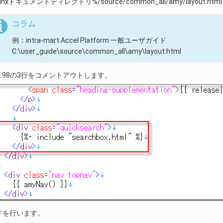
hinxドキュメントディレクトリ%/source/common_all/amy/layou
コラム
例：intra-mart Accel Platform 一般ユーザガイド
C:\user_guide\source\common_all\amy\layout.html
6-L.98の3行をコメントアウトします。
ドを行います。