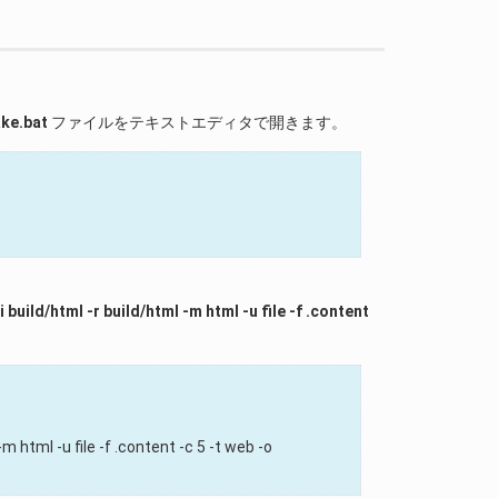
ke.bat
ファイルをテキストエディタで開きます。
tml -r build/html -m html -u file -f .content
m html -u file -f .content -c 5 -t web -o