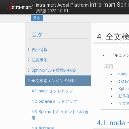
intra-mart
intra-mart Accel Platform
第3版 2023-10-01
目次
目次
4. 全
1. 改訂情報
ドキュメ
2. 注意事項
項目
3. Sphinxビルド環境の構築
nod
4. 全文検索エンジンの利用
okt
Sph
4.1. node セットアップ
動作
4.2. oktavia セットアップ
全文
4.3. Sphinx ドキュメントへの適
用
4.1. no
4.4. 動作確認