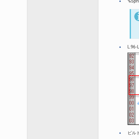
%Sp
L.9
ビル