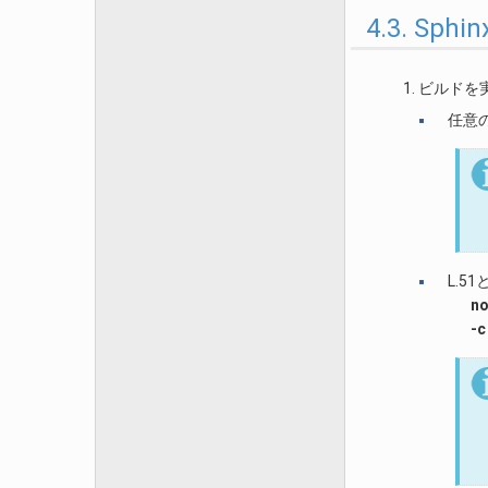
4.3. S
ビルドを実
任意
L.5
no
-c