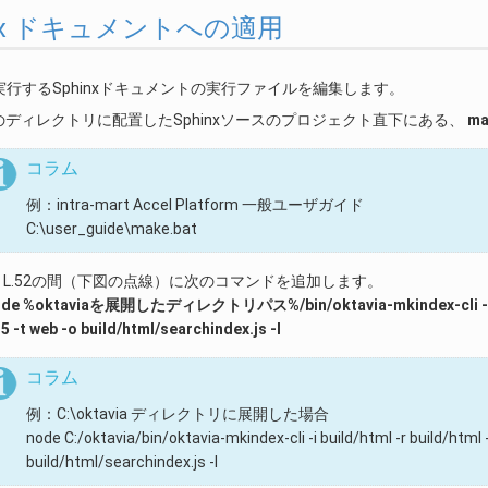
phinx ドキュメントへの適用
行するSphinxドキュメントの実行ファイルを編集します。
のディレクトリに配置したSphinxソースのプロジェクト直下にある、
ma
コラム
例：intra-mart Accel Platform 一般ユーザガイド
C:\user_guide\make.bat
1とL.52の間（下図の点線）に次のコマンドを追加します。
de %oktaviaを展開したディレクトリパス%/bin/oktavia-mkindex-cli -i build/h
 5 -t web -o build/html/searchindex.js -I
コラム
例：C:\oktavia ディレクトリに展開した場合
node C:/oktavia/bin/oktavia-mkindex-cli -i build/html -r build/html -
build/html/searchindex.js -I