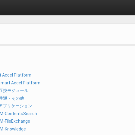
t Accel Platform
a-mart Accel Platform
互換モジュール
共通・その他
アプリケーション
IM-ContentsSearch
IM-FileExchange
IM-Knowledge