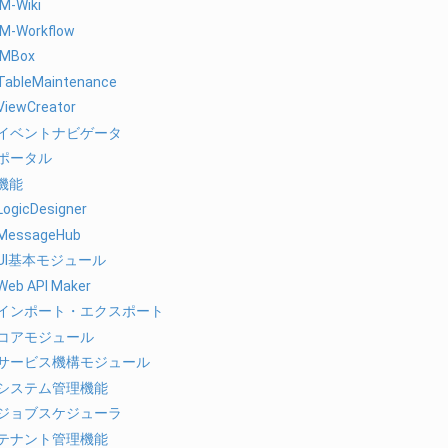
IM-Wiki
IM-Workflow
IMBox
TableMaintenance
ViewCreator
イベントナビゲータ
ポータル
機能
LogicDesigner
MessageHub
UI基本モジュール
Web API Maker
インポート・エクスポート
コアモジュール
サービス機構モジュール
システム管理機能
ジョブスケジューラ
テナント管理機能