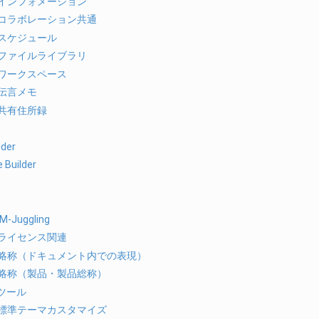
インフォメーション
コラボレーション共通
スケジュール
ファイルライブラリ
ワークスペース
伝言メモ
共有住所録
lder
e Builder
IM-Juggling
ライセンス関連
略称（ドキュメント内での表現）
略称（製品・製品総称）
ツール
標準テーマカスタマイズ