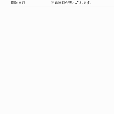
開始日時
開始日時が表示されます。