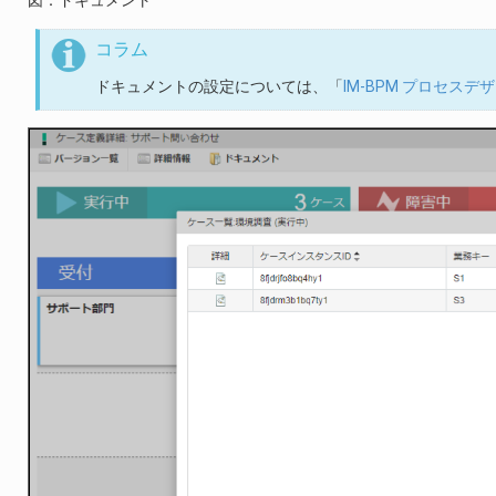
図：ドキュメント
コラム
ドキュメントの設定については、「
IM-BPM プロセスデ