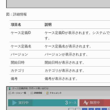
図：詳細情報
項目名
説明
ケース定義ID
ケース定義IDが表示されます。システムで
す。
ケース定義名
ケース定義名が表示されます。
バージョン
バージョンが表示されます。
開始日時
開始日時が表示されます。
カテゴリ
カテゴリが表示されます。
備考
備考が表示されます。