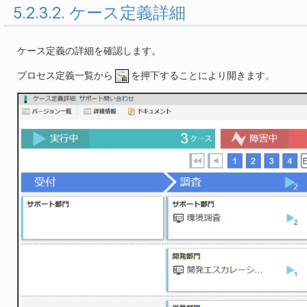
5.2.3.2. ケース定義詳細
ケース定義の詳細を確認します。
プロセス定義一覧から
を押下することにより開きます。