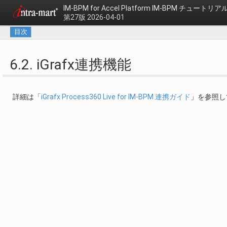
IM-BPM for Accel Platform
IM-BPM チュートリア
第27版 2026-04-01
目次
6.2. iGrafx連携機能
詳細は「
iGrafx Process360 Live for IM-BPM 連携ガイド
」を参照し