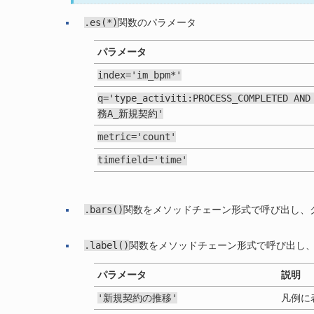
.es(*)
関数のパラメータ
パラメータ
index='im_bpm*'
q='type_activiti:PROCESS_COMPLETED
AND
務A_新規契約'
metric='count'
timefield='time'
.bars()
関数をメソッドチェーン形式で呼び出し、
.label()
関数をメソッドチェーン形式で呼び出し
パラメータ
説明
'新規契約の推移'
凡例に