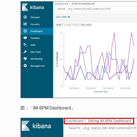
図：「IM-BPM Dashboard」