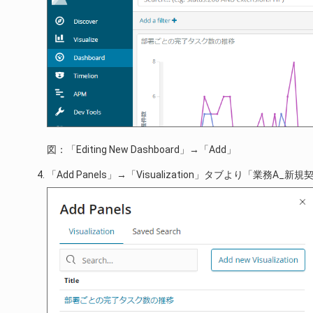
図：「Editing New Dashboard」→「Add」
「Add Panels」→「Visualization」タブより「業務