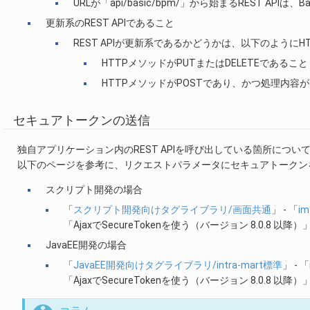
URLが「api/basic/bpm/」から始まるREST AP
更新系のREST APIであること
REST APIが更新系であるかどうかは、以下のように
HTTPメソッドがPUTまたはDELETEであること
HTTPメソッドがPOSTであり、かつ処理内容
セキュアトークンの送信
独自アプリケーション内のREST APIを呼び出している箇所につ
以下のページを参考に、リクエストパラメータにセキュアトークン
スクリプト開発の場合
「
スクリプト開発向けタグライブラリ/画面共通
」 - 「
i
「AjaxでSecureTokenを使う（バージョン 8.0.8 以降）
JavaEE開発の場合
「
JavaEE開発向けタグライブラリ/intra-mart標準
」 - 「
「AjaxでSecureTokenを使う（バージョン 8.0.8 以降）