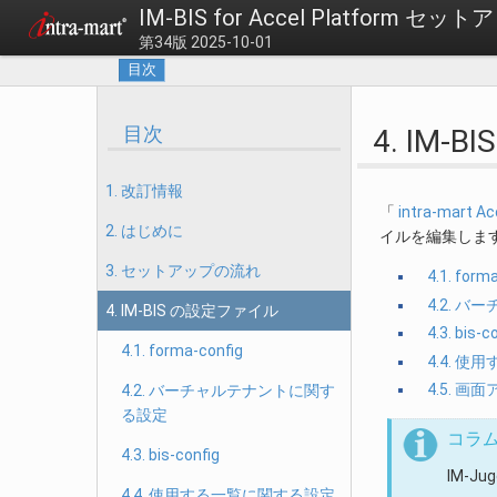
IM-BIS for Accel Platform 
第34版 2025-10-01
目次
目次
4. IM
1. 改訂情報
「
intra-mart
2. はじめに
イルを編集しま
3. セットアップの流れ
4.1. form
4.2. 
4. IM-BIS の設定ファイル
4.3. bis-c
4.1. forma-config
4.4. 
4.5. 
4.2. バーチャルテナントに関す
る設定
コラ
4.3. bis-config
IM-J
4.4. 使用する一覧に関する設定