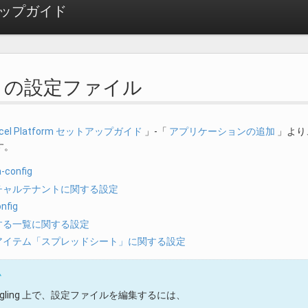
セットアップガイド
-BIS の設定ファイル
 Accel Platform セットアップガイド
」-「
アプリケーションの追加
」より
す。
a-config
バーチャルテナントに関する設定
onfig
使用する一覧に関する設定
画面アイテム「スプレッドシート」に関する設定
ム
uggling 上で、設定ファイルを編集するには、