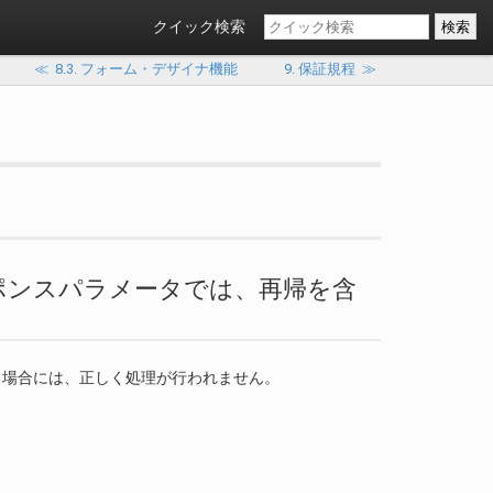
クイック検索
≪
8.3. フォーム・デザイナ機能
9. 保証規程
≫
ト・レスポンスパラメータでは、再帰を含
いる場合には、正しく処理が行われません。