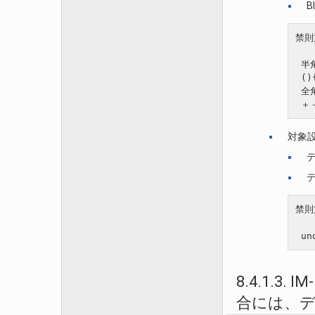
B
禁則
 半
 ()
 全
対象
禁則
8.4.1.
合には、