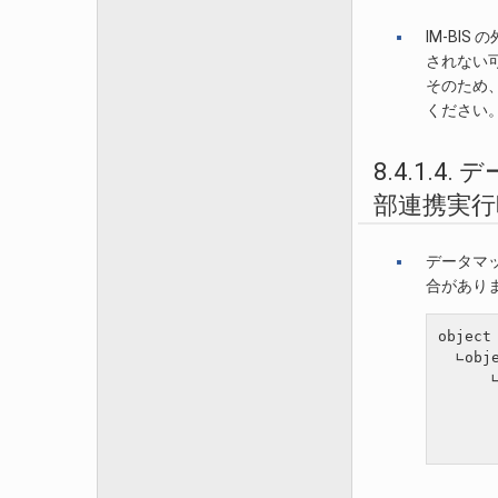
IM-B
されない
そのため
ください
8.4.1
部連携実
データマ
合があり
object

  ∟obje
      ∟
       
       