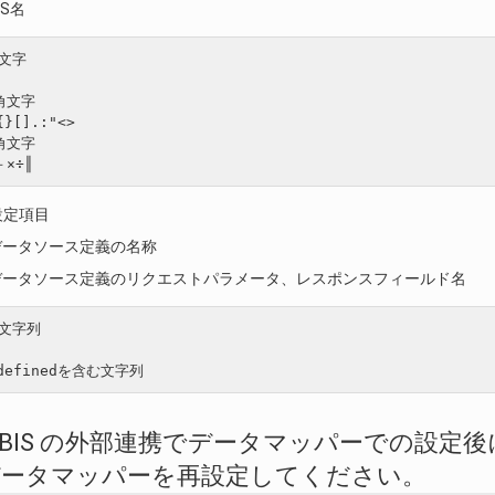
IS名
文字

角文字

{}[].:"<>

角文字

設定項目
データソース定義の名称
データソース定義のリクエストパラメータ、レスポンスフィールド名
文字列

3. IM-BIS の外部連携でデータマッパーで
データマッパーを再設定してください。