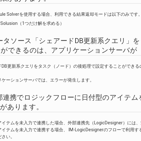
SでRule Solverを使用する場合、利用できる結果返却モードは以下のみです
 a Solusion（1つだけ解を求める）
.8. データソース「シェアードDB更新系クエ
ができるのは、アプリケーションサーバが「R
ドDB更新系クエリをタスク（ノード）の後処理で設定することができるの
リケーションサーバでは、エラーが発生します。
.9. 外部連携でロジックフローに日付型のアイ
合があります。
イテムを未入力で連携した場合、外部連携先（LogicDesigner）に
イテムを未入力で連携する場合、 IM-LogicDesignerのフローで
ださい。