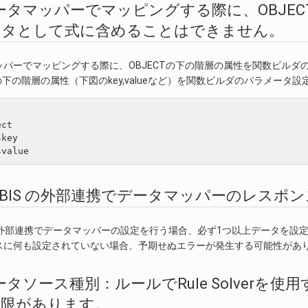
.5. データマッパーでマッピングする際に、OB
ータとして式に含めることはできません。
ッパーでマッピングする際に、OBJECTの下の階層の属性を関数ビルダ
Tの下の階層の属性（下図のkey,valueなど）を関数ビルダのパラメー
ct

key

6. IM-BIS の外部連携でデータマッパーの
S の外部連携でデータマッパーの設定を行う場合、必ず1つ以上データを
スに何も設定されていない場合、予期せぬエラーが発生する可能性があ
7. データソース種別：ルールでRule Solve
制限があります。