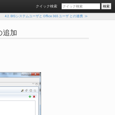
クイック検索
4.2. BISシステムユーザと Office 365 ユーザ との連携
≫
ルの追加