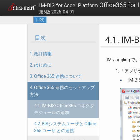
Office365 f
IM-BIS for Accel Platform
第6版 2026-04-01
目次
目次
4.1. I
1. 改訂情報
IM-Juggling
2. はじめに
「アプリ
3. Office 365 連携について
IM-B
4. Office 365 連携のセットアップ
方法
4.1. IM-BIS/Office365 コネクタ
モジュールの追加
4.2. BISシステムユーザと Office
365 ユーザ との連携