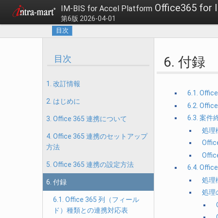
Office365 f
IM-BIS for Accel Platform
第6版 2026-04-01
目次
目次
6. 付録
1. 改訂情報
6.1. O
2. はじめに
6.2. O
6.3. 案
3. Office 365 連携について
処理
4. Office 365 連携のセットアップ
Off
方法
Off
5. Office 365 連携の設定方法
6.4. O
処理
6. 付録
処理
6.1. Office 365 列（フィール
ド）種類との連携対応表