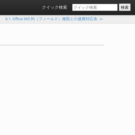
クイック検索
6.1. Office 365 列（フィールド）種類との連携対応表
≫