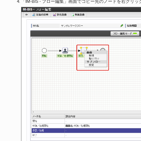
「IM-BIS - フロー編集」画面でコピー先のノードを右クリ