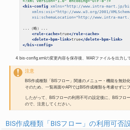
<?xml version="1.0" encoding="UTF-8"?>
<bis-config
xmlns=
"http://www.intra-mart.jp/bi
xmlns:xsi=
"http://www.w3.org/2001/XMLSchem
xsi:schemaLocation=
"http://www.intra-mart.
...（略）...

<rule-cache>
true
</rule-cache>
<delete-bpm-link>
true
</delete-bpm-link>
</bis-config>
bis-config.xmlの変更内容を保存後、WARファイルを出力
注意
BIS作成種類「BISフロー」関連のメニュー・機能を無
そのため、一覧画面やAPIではBIS作成種類を考慮せず
したがって、BISフローの利用不可の設定後に、BISフ
ので、注意してください。
BIS作成種類「BISフロー」の利用可否