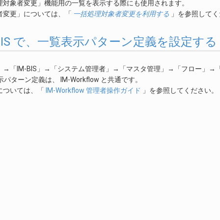
理対象者変更」機能用の一覧を表示する際にも使用されます。
者変更」については、「
一括処理対象者変更を利用する
」を参照してく
 IM-BIS で、一覧表示パターン定義を設定する
」→「IM-BIS」→「システム管理者」→「マスタ管理」→「フロー」
表示パターン定義は、 IM-Workflow と共通です。
については、「
IM-Workflow 管理者操作ガイド
」を参照してください。