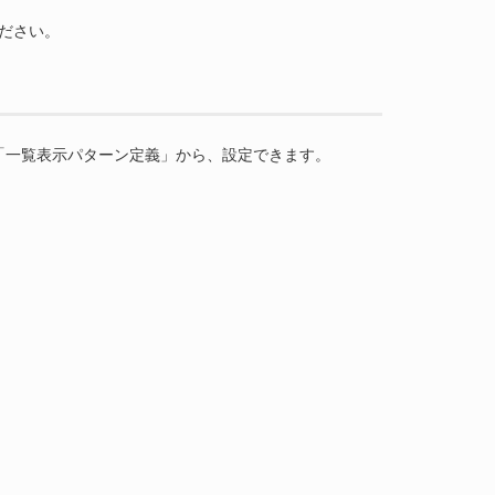
ださい。
→「一覧表示パターン定義」から、設定できます。