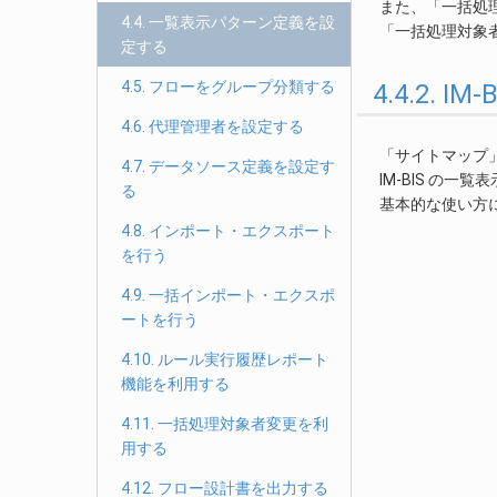
また、「一括処
4.4. 一覧表示パターン定義を設
「一括処理対象
定する
4.5. フローをグループ分類する
4.4.2.
4.6. 代理管理者を設定する
「サイトマップ
4.7. データソース定義を設定す
IM-BIS の一覧
る
基本的な使い方
4.8. インポート・エクスポート
を行う
4.9. 一括インポート・エクスポ
ートを行う
4.10. ルール実行履歴レポート
機能を利用する
4.11. 一括処理対象者変更を利
用する
4.12. フロー設計書を出力する