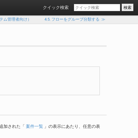
クイック検索
システム管理者向け）
4.5. フローをグループ分類する
≫
 」より追加された「
案件一覧
」の表示にあたり、任意の表