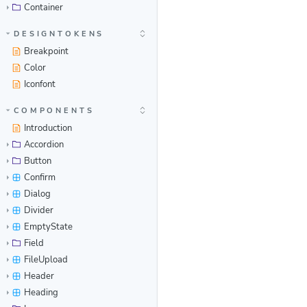
Container
DESIGNTOKENS
Breakpoint
Color
Iconfont
COMPONENTS
Introduction
Accordion
Button
Confirm
Dialog
Divider
EmptyState
Field
FileUpload
Header
Heading